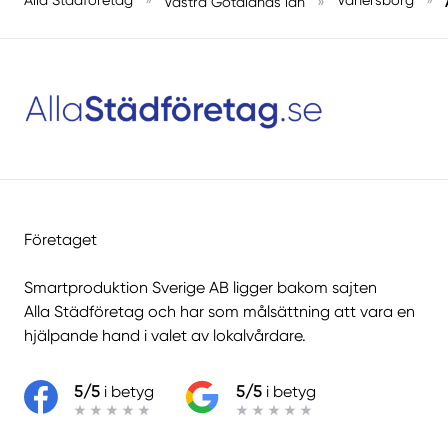
»
Västra Götalands län
Företaget
Smartproduktion Sverige AB ligger bakom sajten
Alla Städföretag
och har som målsättning att vara en
hjälpande hand i valet av lokalvårdare.
5/5
i betyg
5/5
i betyg