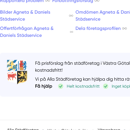
Rapportera problem
Förbättringsförslag
Bilder Agneta & Daniels
Omdömen Agneta & Dani
Städservice
Städservice
Offertförfrågan Agneta &
Dela företagsprofilen
Daniels Städservice
Få prisförslag från städföretag i Västra Göta
kostnadsfritt!
Vi på Alla Städföretag kan hjälpa dig hitta r
Få hjälp
Helt kostnadsfritt
Inget köp
Alla Städföretag
»
Vänersborg
»