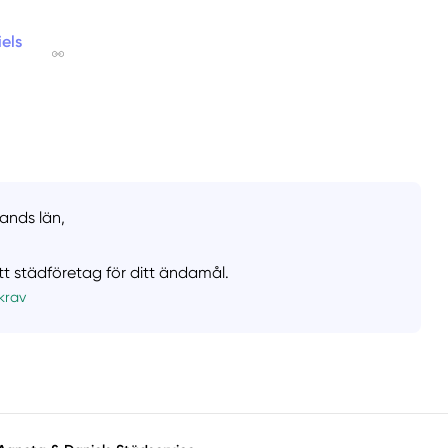
els
lands län,
ätt städföretag för ditt ändamål.
krav