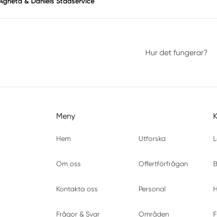
Agneta & Daniels Städservice
Hur det fungerar?
Meny
Hem
Utforska
L
Om oss
Offertförfrågan
B
Kontakta oss
Personal
H
Frågor & Svar
Områden
F