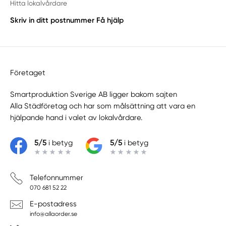
Hitta lokalvårdare
Skriv in ditt postnummer
Få hjälp
Företaget
Smartproduktion Sverige AB ligger bakom sajten
Alla Städföretag
och har som målsättning att vara en
hjälpande hand i valet av lokalvårdare.
5/5
i betyg
5/5
i betyg
Telefonnummer
070 681 52 22
E-postadress
info@allaorder.se