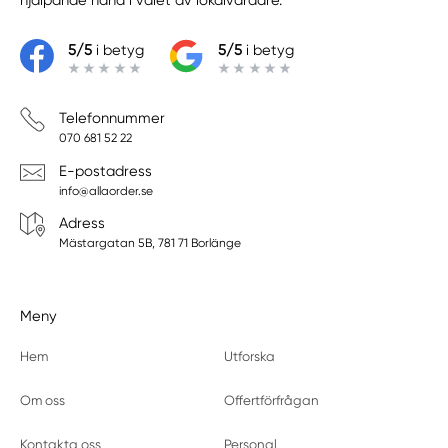
5/5
i betyg
5/5
i betyg
Telefonnummer
070 681 52 22
E-postadress
info@allaorder.se
Adress
Mästargatan 5B, 781 71 Borlänge
Meny
Hem
Utforska
Om oss
Offertförfrågan
Kontakta oss
Personal