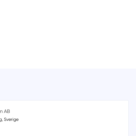
n AB
, Sverige