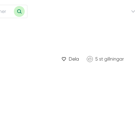
Dela
5
st gillningar