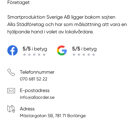
Företaget
Smartproduktion Sverige AB ligger bakom sajten
Alla Städföretag
och har som målsättning att vara en
hjälpande hand i valet av lokalvårdare.
5/5
i betyg
5/5
i betyg
Telefonnummer
070 681 52 22
E-postadress
info@allaorder.se
Adress
Mästargatan 5B, 781 71 Borlänge