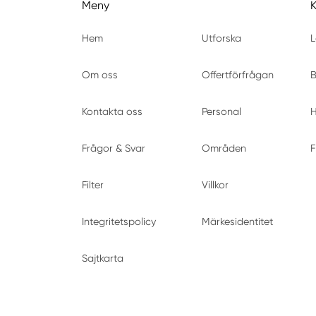
Meny
Hem
Utforska
L
Om oss
Offertförfrågan
B
Kontakta oss
Personal
H
Frågor & Svar
Områden
F
Filter
Villkor
Integritetspolicy
Märkesidentitet
Sajtkarta