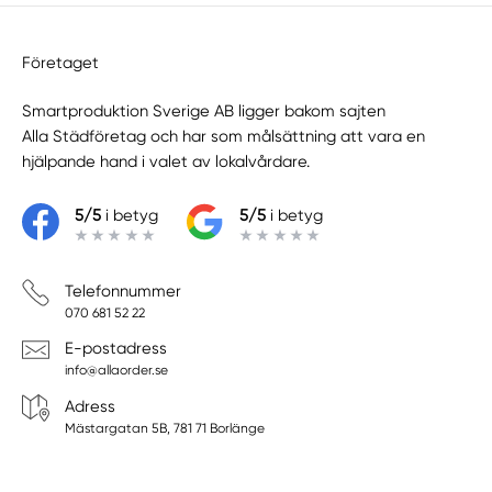
Företaget
Smartproduktion Sverige AB ligger bakom sajten
Alla Städföretag
och har som målsättning att vara en
hjälpande hand i valet av lokalvårdare.
5/5
i betyg
5/5
i betyg
Telefonnummer
070 681 52 22
E-postadress
info@allaorder.se
Adress
Mästargatan 5B, 781 71 Borlänge