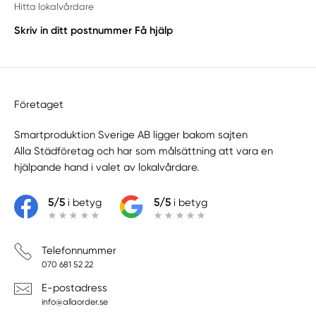
Hitta lokalvårdare
Skriv in ditt postnummer
Få hjälp
Företaget
Smartproduktion Sverige AB ligger bakom sajten
Alla Städföretag
och har som målsättning att vara en
hjälpande hand i valet av lokalvårdare.
5/5
i betyg
5/5
i betyg
Telefonnummer
070 681 52 22
E-postadress
info@allaorder.se